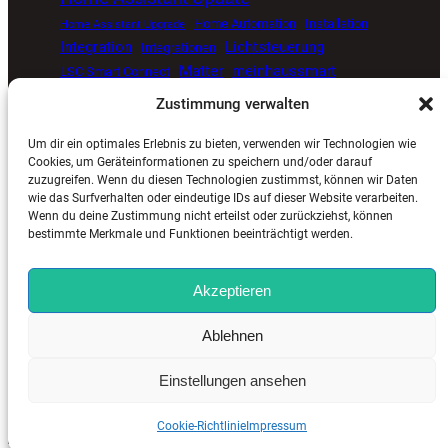
Home Automation
Installation
Home Assistant Upgrade
Integration
Lichtsteuerung
Integrationen
Matter
meinhaussmart
LSC Smart Connect
Müllkalender
Proxmox
open source smart home
Zustimmung verwalten
Smart Home
Senvolon Präsenzmelder
Um dir ein optimales Erlebnis zu bieten, verwenden wir Technologien wie
Smart Home Automatisierung
Smart Home Blog
Cookies, um Geräteinformationen zu speichern und/oder darauf
zuzugreifen. Wenn du diesen Technologien zustimmst, können wir Daten
Smart Home Update
Sprachsteuerung
Timer
wie das Surfverhalten oder eindeutige IDs auf dieser Website verarbeiten.
Tuya
ViCare
Viessmann
Zigbee
Wetterdaten
Wenn du deine Zustimmung nicht erteilst oder zurückziehst, können
bestimmte Merkmale und Funktionen beeinträchtigt werden.
Akzeptieren
MeinHausSmart.de
©
2025. Alle Rechte vorbehalten. |
Ablehnen
Impressum
–
Kontakt
–
Cookie-Richtlinie (EU)
–
Datenschutzerklärung (EU)
Einstellungen ansehen
Cookie-Richtlinie
Impressum