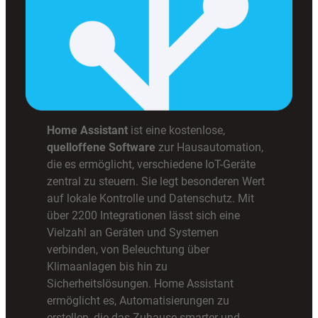
Home Assistant
ist eine kostenlose,
quelloffene Software
zur Hausautomation,
die es ermöglicht, verschiedene IoT-Geräte
zentral zu steuern. Sie legt besonderen Wert
auf lokale Kontrolle und Datenschutz. Mit
über 2200 Integrationen lässt sich eine
Vielzahl an Geräten und Systemen
verbinden, von Beleuchtung über
Klimaanlagen bis hin zu
Sicherheitslösungen. Home Assistant
ermöglicht es, Automatisierungen zu
erstellen, die das Zuhause smarter und