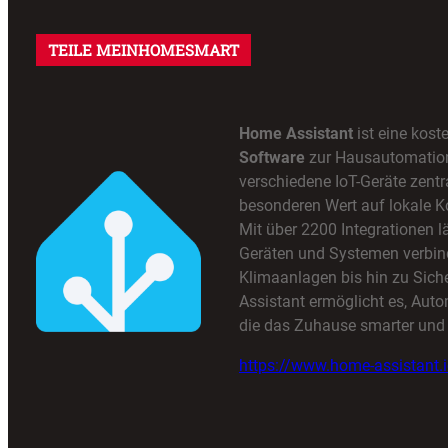
TEILE MEINHOMESMART
Home Assistant
ist eine kost
Software
zur Hausautomation,
verschiedene IoT-Geräte zentra
besonderen Wert auf lokale K
Mit über 2200 Integrationen lä
Geräten und Systemen verbin
Klimaanlagen bis hin zu Sic
Assistant ermöglicht es, Auto
die das Zuhause smarter und 
https://www.home-assistant.