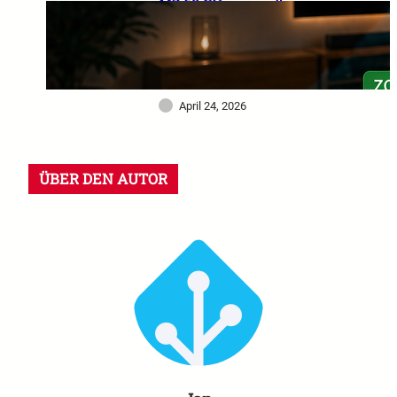
MZ 60 GHz im großen
Praxistest: Warum dieser
Sensor mein Smart Home
deutlich intelligenter
gemacht hat
April 24, 2026
ÜBER DEN AUTOR