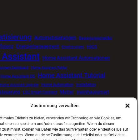
tisierung
Automatisierungen
Bewegungsmelder
fizienz
Energiemanagement
HACS
Erweiterungen
Assistant
Home Assistant Automationen
istant Dashboard
Home Assistant Fehler
Home Assistant Tutorial
Home Assistant OS
Home Automation
Installation
Home Assistant Upgrade
tsteuerung
Matter
meinhaussmart
LSC Smart Connect
Smart Home
Proxmox
Senvolon Präsenzmelder
me
Zustimmung verwalten
ng
Smart Home Update
Smart Home Blog
ptimales Erlebnis zu bieten, verwenden wir Technologien wie Cookies, um
ViCare
Viessmann
Zigbee
Wetterdaten
mationen zu speichern und/oder darauf zuzugreifen. Wenn du diesen
 zustimmst, können wir Daten wie das Surfverhalten oder eindeutige IDs auf
te verarbeiten. Wenn du deine Zustimmung nicht erteilst oder zurückziehst,