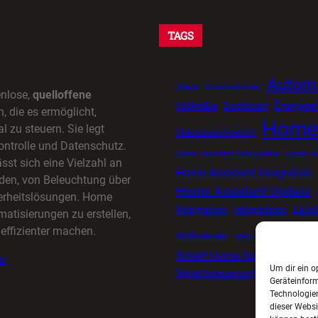
TAGS
Automa
Alexa
Automationen
enlose,
quelloffene
Energieef
CallMeBot
Dashboard
 die es ermöglicht,
Home 
l zu steuern. Sie legt
Hausautomation
ontrolle und Datenschutz.
Home Assistant Core Update
Home Ass
sst sich eine Vielzahl an
Home Assistant Integration
den, von Beleuchtung über
Home Assistant Update
herheitslösungen. Home
Integration
Lich
Integrationen
matisierungen zu erstellen,
effizienter machen.
Müllkalender
open source smart ho
Smart Home Automatisieru
io
Um dir ein o
Sprachsteuerung
Tuya
Timer
Geräteinfor
Technologien
dieser Websi