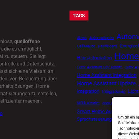
TAGS
Automa
Alexa
Automationen
enlose,
quelloffene
Energieef
CallMeBot
Dashboard
 die es ermöglicht,
Home 
l zu steuern. Sie legt
Hausautomation
ontrolle und Datenschutz.
Home Assistant Core Update
Home Ass
sst sich eine Vielzahl an
Home Assistant Integration
den, von Beleuchtung über
Home Assistant Update
herheitslösungen. Home
Integration
Lich
Integrationen
matisierungen zu erstellen,
effizienter machen.
Müllkalender
open source smart ho
Smart Home Automatisieru
io
Um dir ein o
Sprachsteuerung
Tuya
Timer
Geräteinfor
Technologien
dieser Websi