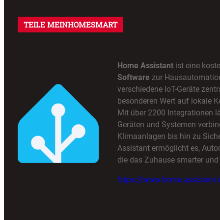
TEILE MEINHOMESMART
Home Assistant
ist eine kost
Software
zur Hausautomation,
verschiedene IoT-Geräte zentra
besonderen Wert auf lokale K
Mit über 2200 Integrationen lä
Geräten und Systemen verbin
Klimaanlagen bis hin zu Sic
Assistant ermöglicht es, Auto
die das Zuhause smarter und 
https://www.home-assistant.