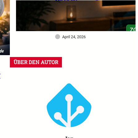
MZ 60 GHz im großen
Praxistest: Warum dieser
Sensor mein Smart Home
deutlich intelligenter
gemacht hat
April 24, 2026
ÜBER DEN AUTOR
r