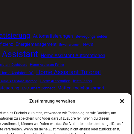
tisierung
Automatisierungen
Bewegungsmelder
fizienz
Energiemanagement
HACS
Erweiterungen
Assistant
Home Assistant Automationen
istant Dashboard
Home Assistant Fehler
Home Assistant Tutorial
Home Assistant OS
Home Automation
Installation
Home Assistant Upgrade
tsteuerung
Matter
meinhaussmart
LSC Smart Connect
Smart Home
Proxmox
Senvolon Präsenzmelder
me
Zustimmung verwalten
ng
Smart Home Update
Smart Home Blog
ptimales Erlebnis zu bieten, verwenden wir Technologien wie Cookies, um
ViCare
Viessmann
Zigbee
Wetterdaten
mationen zu speichern und/oder darauf zuzugreifen. Wenn du diesen
 zustimmst, können wir Daten wie das Surfverhalten oder eindeutige IDs auf
te verarbeiten. Wenn du deine Zustimmung nicht erteilst oder zurückziehst,