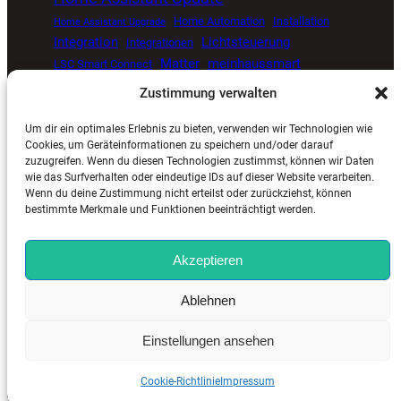
Home Automation
Installation
Home Assistant Upgrade
Integration
Lichtsteuerung
Integrationen
Matter
meinhaussmart
LSC Smart Connect
Müllkalender
Proxmox
open source smart home
Zustimmung verwalten
Smart Home
Senvolon Präsenzmelder
Um dir ein optimales Erlebnis zu bieten, verwenden wir Technologien wie
Smart Home Automatisierung
Smart Home Blog
Cookies, um Geräteinformationen zu speichern und/oder darauf
zuzugreifen. Wenn du diesen Technologien zustimmst, können wir Daten
Smart Home Update
Sprachsteuerung
Timer
wie das Surfverhalten oder eindeutige IDs auf dieser Website verarbeiten.
Tuya
ViCare
Viessmann
Zigbee
Wetterdaten
Wenn du deine Zustimmung nicht erteilst oder zurückziehst, können
bestimmte Merkmale und Funktionen beeinträchtigt werden.
Akzeptieren
MeinHausSmart.de
©
2025. Alle Rechte vorbehalten. |
Ablehnen
Impressum
–
Kontakt
–
Cookie-Richtlinie (EU)
–
Datenschutzerklärung (EU)
Einstellungen ansehen
Cookie-Richtlinie
Impressum