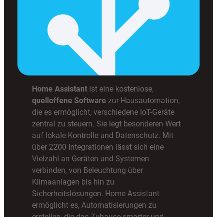
Home Assistant
ist eine kostenlose,
quelloffene Software
zur Hausautomation,
die es ermöglicht, verschiedene IoT-Geräte
zentral zu steuern. Sie legt besonderen Wert
auf lokale Kontrolle und Datenschutz. Mit
über 2200 Integrationen lässt sich eine
Vielzahl an Geräten und Systemen
verbinden, von Beleuchtung über
Klimaanlagen bis hin zu
Sicherheitslösungen. Home Assistant
ermöglicht es, Automatisierungen zu
erstellen, die das Zuhause smarter und