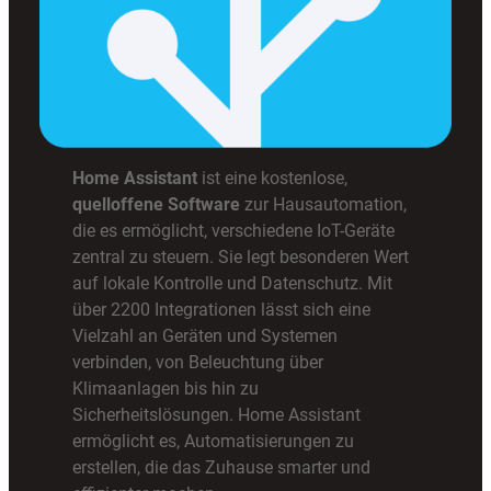
Home Assistant
ist eine kostenlose,
quelloffene Software
zur Hausautomation,
die es ermöglicht, verschiedene IoT-Geräte
zentral zu steuern. Sie legt besonderen Wert
auf lokale Kontrolle und Datenschutz. Mit
über 2200 Integrationen lässt sich eine
Vielzahl an Geräten und Systemen
verbinden, von Beleuchtung über
Klimaanlagen bis hin zu
Sicherheitslösungen. Home Assistant
ermöglicht es, Automatisierungen zu
erstellen, die das Zuhause smarter und