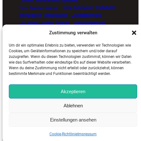
Home Automation
Installation
Home Assistant Upgrade
Integration
Lichtsteuerung
Integrationen
Matter
meinhaussmart
LSC Smart Connect
Müllkalender
Proxmox
open source smart home
Zustimmung verwalten
Smart Home
Senvolon Präsenzmelder
Um dir ein optimales Erlebnis zu bieten, verwenden wir Technologien wie
Smart Home Automatisierung
Smart Home Blog
Cookies, um Geräteinformationen zu speichern und/oder darauf
zuzugreifen. Wenn du diesen Technologien zustimmst, können wir Daten
Smart Home Update
Sprachsteuerung
Timer
wie das Surfverhalten oder eindeutige IDs auf dieser Website verarbeiten.
Tuya
ViCare
Viessmann
Zigbee
Wetterdaten
Wenn du deine Zustimmung nicht erteilst oder zurückziehst, können
bestimmte Merkmale und Funktionen beeinträchtigt werden.
Akzeptieren
MeinHausSmart.de
©
2025. Alle Rechte vorbehalten. |
Ablehnen
Impressum
–
Kontakt
–
Cookie-Richtlinie (EU)
–
Datenschutzerklärung (EU)
Einstellungen ansehen
Cookie-Richtlinie
Impressum