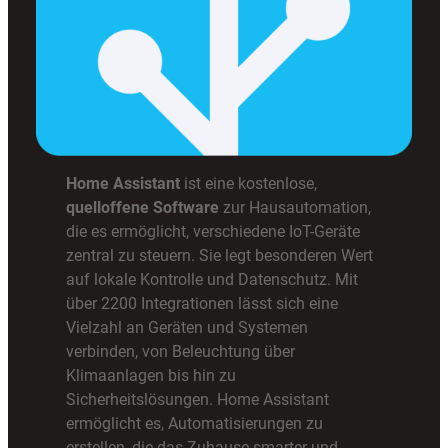
Home Assistant
ist eine kostenlose,
quelloffene Software
zur Hausautomation,
die es ermöglicht, verschiedene IoT-Geräte
zentral zu steuern. Sie legt besonderen Wert
auf lokale Kontrolle und Datenschutz. Mit
über 2200 Integrationen lässt sich eine
Vielzahl an Geräten und Systemen
verbinden, von Beleuchtung über
Klimaanlagen bis hin zu
Sicherheitslösungen. Home Assistant
ermöglicht es, Automatisierungen zu
erstellen, die das Zuhause smarter und