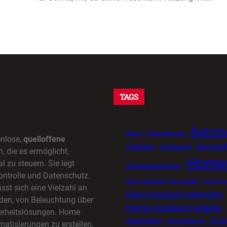
TAGS
Automa
Alexa
Automationen
enlose,
quelloffene
Energieef
CallMeBot
Dashboard
 die es ermöglicht,
Home 
l zu steuern. Sie legt
Hausautomation
ontrolle und Datenschutz.
Home Assistant Core Update
Home Ass
sst sich eine Vielzahl an
Home Assistant Integration
den, von Beleuchtung über
Home Assistant Update
herheitslösungen. Home
Integration
Lich
Integrationen
matisierungen zu erstellen,