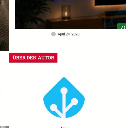
MZ 60 GHz im großen
Praxistest: Warum dieser
Sensor mein Smart Home
deutlich intelligenter
gemacht hat
April 24, 2026
ÜBER DEN AUTOR
s