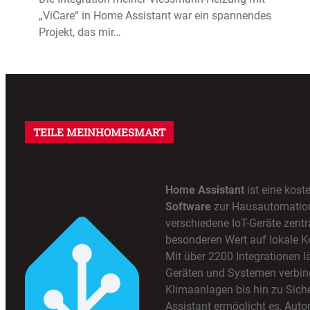
„ViCare“ in Home Assistant war ein spannendes
Projekt, das mir…
TEILE MEINHOMESMART
Home Assistant
ist eine kost
Software
zur Hausautomation,
verschiedene IoT-Geräte zentra
besonderen Wert auf lokale K
Mit über 2200 Integrationen lä
Geräten und Systemen verbin
Klimaanlagen bis hin zu Sic
Assistant ermöglicht es, Auto