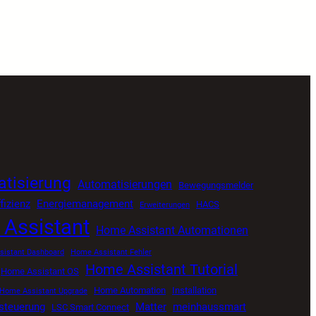
tisierung
Automatisierungen
Bewegungsmelder
fizienz
Energiemanagement
HACS
Erweiterungen
Assistant
Home Assistant Automationen
istant Dashboard
Home Assistant Fehler
Home Assistant Tutorial
Home Assistant OS
Home Automation
Installation
Home Assistant Upgrade
tsteuerung
Matter
meinhaussmart
LSC Smart Connect