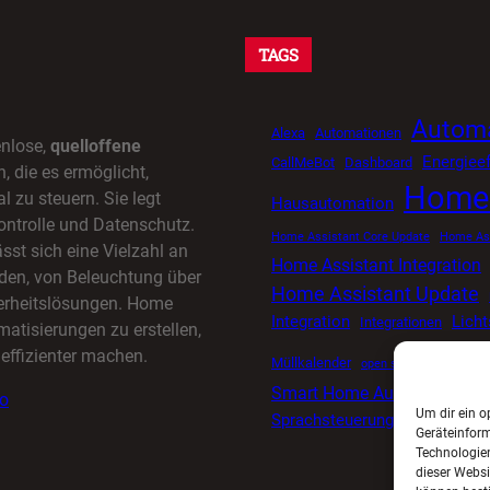
TAGS
Automa
Alexa
Automationen
enlose,
quelloffene
Energieef
CallMeBot
Dashboard
 die es ermöglicht,
Home 
l zu steuern. Sie legt
Hausautomation
ontrolle und Datenschutz.
Home Assistant Core Update
Home Ass
sst sich eine Vielzahl an
Home Assistant Integration
den, von Beleuchtung über
Home Assistant Update
herheitslösungen. Home
Integration
Lich
Integrationen
matisierungen zu erstellen,
effizienter machen.
Müllkalender
open source smart ho
Smart Home Automatisieru
io
Um dir ein o
Sprachsteuerung
Tuya
Timer
Geräteinfor
Technologien
dieser Websi