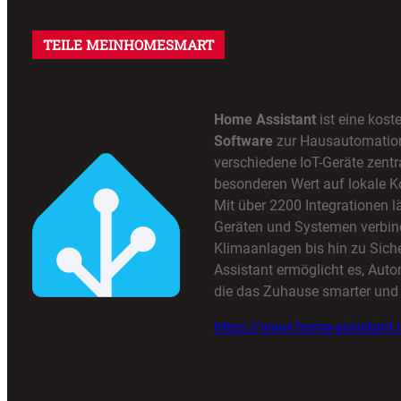
TEILE MEINHOMESMART
Home Assistant
ist eine kost
Software
zur Hausautomation,
verschiedene IoT-Geräte zentra
besonderen Wert auf lokale K
Mit über 2200 Integrationen lä
Geräten und Systemen verbin
Klimaanlagen bis hin zu Sic
Assistant ermöglicht es, Auto
die das Zuhause smarter und 
https://www.home-assistant.