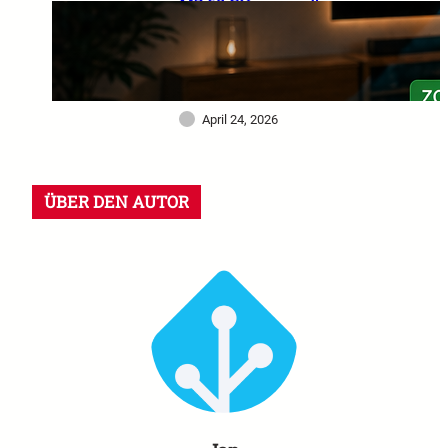
MZ 60 GHz im großen
Praxistest: Warum dieser
Sensor mein Smart Home
deutlich intelligenter
gemacht hat
April 24, 2026
ÜBER DEN AUTOR