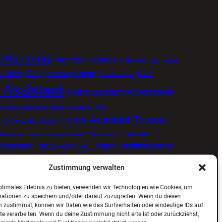
tisierung
Automatisierungen
Bewegungsmelder
fizienz
Energiemanagement
HACS
Erweiterungen
Assistant
Home Assistant Automationen
istant Dashboard
Home Assistant Fehler
Home Assistant Tutorial
Home Assistant OS
Home Automation
Installation
Home Assistant Upgrade
tsteuerung
Matter
meinhaussmart
LSC Smart Connect
Smart Home
Proxmox
Senvolon Präsenzmelder
me
Zustimmung verwalten
ng
Smart Home Update
Smart Home Blog
ptimales Erlebnis zu bieten, verwenden wir Technologien wie Cookies, um
ViCare
Viessmann
Zigbee
Wetterdaten
mationen zu speichern und/oder darauf zuzugreifen. Wenn du diesen
 zustimmst, können wir Daten wie das Surfverhalten oder eindeutige IDs auf
te verarbeiten. Wenn du deine Zustimmung nicht erteilst oder zurückziehst,