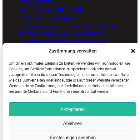
Home Assistant OS
Home Assistant Tutorial
Home Assistant Update
Home Automation
Installation
Home Assistant Upgrade
Integration
Lichtsteuerung
Integrationen
Matter
meinhaussmart
LSC Smart Connect
Müllkalender
Proxmox
open source smart home
Zustimmung verwalten
Smart Home
Senvolon Präsenzmelder
Um dir ein optimales Erlebnis zu bieten, verwenden wir Technologien wie
Smart Home Automatisierung
Smart Home Blog
Cookies, um Geräteinformationen zu speichern und/oder darauf
zuzugreifen. Wenn du diesen Technologien zustimmst, können wir Daten
Smart Home Update
Sprachsteuerung
Timer
wie das Surfverhalten oder eindeutige IDs auf dieser Website verarbeiten.
Tuya
ViCare
Viessmann
Zigbee
Wetterdaten
Wenn du deine Zustimmung nicht erteilst oder zurückziehst, können
bestimmte Merkmale und Funktionen beeinträchtigt werden.
Akzeptieren
MeinHausSmart.de
©
2025. Alle Rechte vorbehalten. |
Ablehnen
Impressum
–
Kontakt
–
Cookie-Richtlinie (EU)
–
Datenschutzerklärung (EU)
Einstellungen ansehen