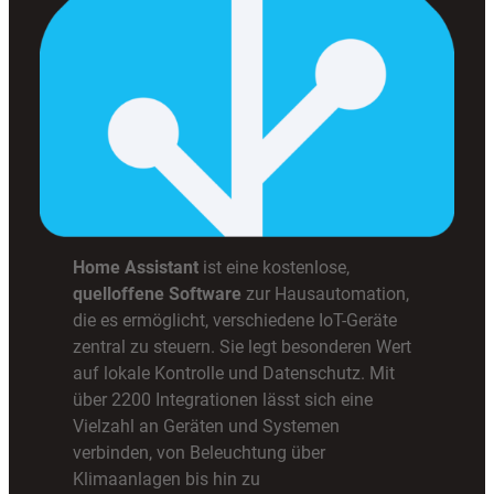
Home Assistant
ist eine kostenlose,
quelloffene Software
zur Hausautomation,
die es ermöglicht, verschiedene IoT-Geräte
zentral zu steuern. Sie legt besonderen Wert
auf lokale Kontrolle und Datenschutz. Mit
über 2200 Integrationen lässt sich eine
Vielzahl an Geräten und Systemen
verbinden, von Beleuchtung über
Klimaanlagen bis hin zu