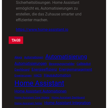
Sicherheitslösungen. Home Assistant
ermöglicht es, Automatisierungen zu
erstellen, die das Zuhause smarter und
effizienter machen.
https://www.home-assistant.io
TAGS
Automatisierung
Alexa
Automationen
Automatisierungen
Bewegungsmelder
CallMeBot
Energieeffizienz
Energiemanagement
Dashboard
Hausautomation
HACS
Erweiterungen
Home Assistant
Home Assistant Automationen
Home Assistant Core Update
Home Assistant Dashboard
Home Assistant Integration
Home Assistant Fehler