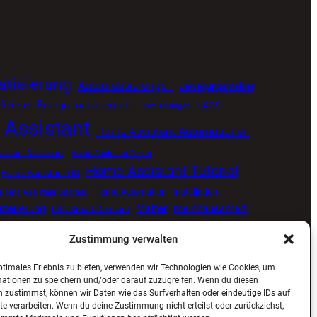
tisierung
Automatisierungen
Bewegungsmelder
fizienz
Energiemanagement
HACS
Erweiterungen
Assistant
Home Assistant Automationen
istant Dashboard
Home Assistant Fehler
Home Assistant Tutorial
Home Assistant OS
Home Automation
Installation
Home Assistant Upgrade
tsteuerung
Matter
meinhaussmart
LSC Smart Connect
Smart Home
Proxmox
Senvolon Präsenzmelder
me
Zustimmung verwalten
ng
Smart Home Update
Smart Home Blog
ptimales Erlebnis zu bieten, verwenden wir Technologien wie Cookies, um
ViCare
Viessmann
Zigbee
Wetterdaten
mationen zu speichern und/oder darauf zuzugreifen. Wenn du diesen
 zustimmst, können wir Daten wie das Surfverhalten oder eindeutige IDs auf
te verarbeiten. Wenn du deine Zustimmung nicht erteilst oder zurückziehst,