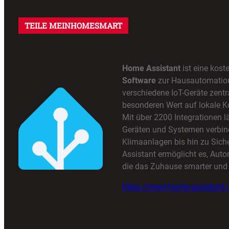
TEILE MEINHOMESMART
Home Assistant
ist eine kost
Software
zur Hausautomation,
verschiedene IoT-Geräte zentra
besonderen Wert auf lokale K
Mit über 2200 Integrationen lä
Geräten und Systemen verbin
Klimaanlagen bis hin zu Sic
Assistant ermöglicht es, Auto
die das Zuhause smarter und 
https://www.home-assistant.