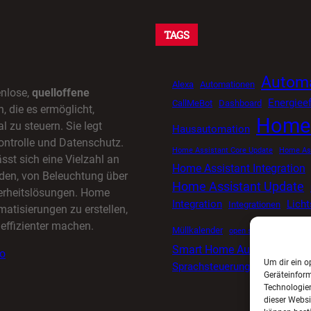
TAGS
Automa
Alexa
Automationen
enlose,
quelloffene
Energieef
CallMeBot
Dashboard
 die es ermöglicht,
Home 
l zu steuern. Sie legt
Hausautomation
ontrolle und Datenschutz.
Home Assistant Core Update
Home Ass
sst sich eine Vielzahl an
Home Assistant Integration
den, von Beleuchtung über
Home Assistant Update
herheitslösungen. Home
Integration
Lich
Integrationen
matisierungen zu erstellen,
effizienter machen.
Müllkalender
open source smart ho
Smart Home Automatisieru
io
Um dir ein o
Sprachsteuerung
Tuya
Timer
Geräteinfor
Technologien
dieser Websi