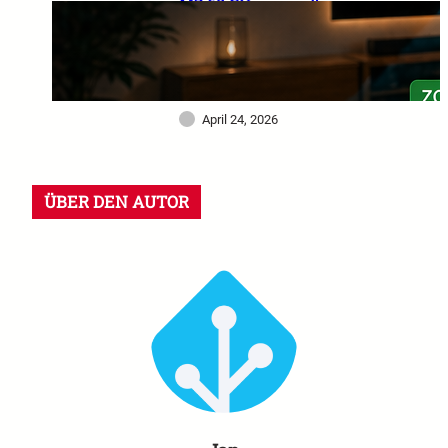
MZ 60 GHz im großen
Praxistest: Warum dieser
Sensor mein Smart Home
deutlich intelligenter
gemacht hat
April 24, 2026
ÜBER DEN AUTOR