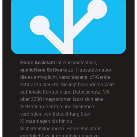
Home Assistant
ist eine kostenlose,
quelloffene Software
zur Hausautomation,
die es ermöglicht, verschiedene IoT-Geräte
zentral zu steuern. Sie legt besonderen Wert
auf lokale Kontrolle und Datenschutz. Mit
über 2200 Integrationen lässt sich eine
Vielzahl an Geräten und Systemen
verbinden, von Beleuchtung über
Klimaanlagen bis hin zu
Sicherheitslösungen. Home Assistant
ermöglicht es, Automatisierungen zu