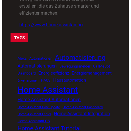
erstellen, die das Zuhause smarter und
effizienter machen.
https://www.home-assistant.io
TAGS
Automatisierung
Alexa
Automationen
Automatisierungen
Bewegungsmelder
CallMeBot
Energieeffizienz
Energiemanagement
Dashboard
Hausautomation
HACS
Erweiterungen
Home Assistant
Home Assistant Automationen
Home Assistant Core Update
Home Assistant Dashboard
Home Assistant Integration
Home Assistant Fehler
Home Assistant OS
Home Assistant Tutorial