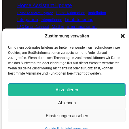
Home Assistant Update
Home Automation
Installation
Home Assistant Upgrade
Integration
Lichtsteuerung
Integrationen
Matter
meinhaussmart
LSC Smart Connect
Müllkalender
Proxmox
open source smart home
Zustimmung verwalten
Smart Home
Senvolon Präsenzmelder
Um dir ein optimales Erlebnis zu bieten, verwenden wir Technologien wie
Smart Home Automatisierung
Smart Home Blog
Cookies, um Geräteinformationen zu speichern und/oder darauf
zuzugreifen. Wenn du diesen Technologien zustimmst, können wir Daten
Smart Home Update
Sprachsteuerung
Timer
wie das Surfverhalten oder eindeutige IDs auf dieser Website verarbeiten.
Tuya
ViCare
Viessmann
Zigbee
Wetterdaten
Wenn du deine Zustimmung nicht erteilst oder zurückziehst, können
bestimmte Merkmale und Funktionen beeinträchtigt werden.
Akzeptieren
MeinHausSmart.de
©
2025. Alle Rechte vorbehalten. |
Ablehnen
Impressum
–
Kontakt
–
Cookie-Richtlinie (EU)
–
Datenschutzerklärung (EU)
Einstellungen ansehen
Cookie-Richtlinie
Impressum