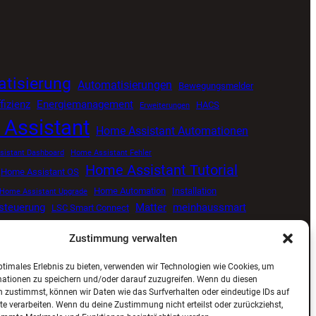
tisierung
Automatisierungen
Bewegungsmelder
fizienz
Energiemanagement
HACS
Erweiterungen
Assistant
Home Assistant Automationen
istant Dashboard
Home Assistant Fehler
Home Assistant Tutorial
Home Assistant OS
Home Automation
Installation
Home Assistant Upgrade
tsteuerung
Matter
meinhaussmart
LSC Smart Connect
Smart Home
Proxmox
Senvolon Präsenzmelder
me
Zustimmung verwalten
ng
Smart Home Update
Smart Home Blog
ptimales Erlebnis zu bieten, verwenden wir Technologien wie Cookies, um
ViCare
Viessmann
Zigbee
Wetterdaten
mationen zu speichern und/oder darauf zuzugreifen. Wenn du diesen
 zustimmst, können wir Daten wie das Surfverhalten oder eindeutige IDs auf
te verarbeiten. Wenn du deine Zustimmung nicht erteilst oder zurückziehst,