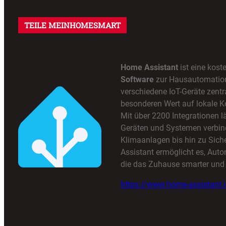
TEILE MEINHOMESMART
Home Assistant
ist eine kost
Software
zur Hausautomation,
verschiedene IoT-Geräte zentra
besonderen Wert auf lokale K
Mit über 2200 Integrationen lä
Geräten und Systemen verbin
Klimaanlagen bis hin zu Sic
Assistant ermöglicht es, Auto
die das Zuhause smarter und 
https://www.home-assistant.