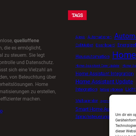
TAGS
Automa
Alexa
Automationen
enlose,
quelloffene
Energieef
CallMeBot
Dashboard
 die es ermöglicht,
Home 
l zu steuern. Sie legt
Hausautomation
ontrolle und Datenschutz.
Home Assistant Core Update
Home Ass
sst sich eine Vielzahl an
Home Assistant Integration
den, von Beleuchtung über
Home Assistant Update
herheitslösungen. Home
Integration
Lich
Integrationen
matisierungen zu erstellen,
effizienter machen.
Müllkalender
open source smart ho
Smart Home Automatisieru
io
Um dir ein o
Sprachsteuerung
Tuya
Timer
Geräteinfor
Technologien
dieser Websi