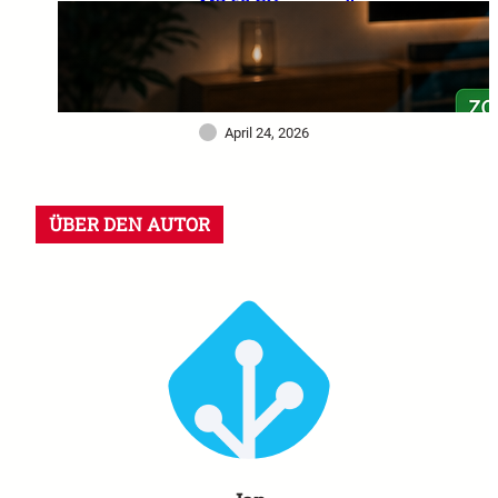
MZ 60 GHz im großen
Praxistest: Warum dieser
Sensor mein Smart Home
deutlich intelligenter
gemacht hat
April 24, 2026
ÜBER DEN AUTOR