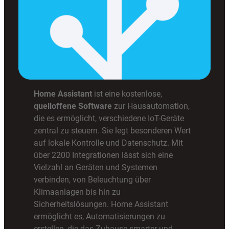
Home Assistant
ist eine kostenlose,
quelloffene Software
zur Hausautomation,
die es ermöglicht, verschiedene IoT-Geräte
zentral zu steuern. Sie legt besonderen Wert
auf lokale Kontrolle und Datenschutz. Mit
über 2200 Integrationen lässt sich eine
Vielzahl an Geräten und Systemen
verbinden, von Beleuchtung über
Klimaanlagen bis hin zu
Sicherheitslösungen. Home Assistant
ermöglicht es, Automatisierungen zu
erstellen, die das Zuhause smarter und