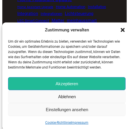
Home Automation
Installation
Home Assistant Upgrade
Integration
Lichtsteuerung
Integrationen
Matter
meinhaussmart
LSC Smart Connect
Müllkalender
Proxmox
open source smart home
Zustimmung verwalten
Smart Home
Senvolon Präsenzmelder
Um dir ein optimales Erlebnis zu bieten, verwenden wir Technologien wie
Smart Home Automatisierung
Smart Home Blog
Cookies, um Geräteinformationen zu speichern und/oder darauf
zuzugreifen. Wenn du diesen Technologien zustimmst, können wir Daten
Smart Home Update
Sprachsteuerung
Timer
wie das Surfverhalten oder eindeutige IDs auf dieser Website verarbeiten.
Tuya
ViCare
Viessmann
Zigbee
Wetterdaten
Wenn du deine Zustimmung nicht erteilst oder zurückziehst, können
bestimmte Merkmale und Funktionen beeinträchtigt werden.
Akzeptieren
MeinHausSmart.de
©
2025. Alle Rechte vorbehalten. |
Ablehnen
Impressum
–
Kontakt
–
Cookie-Richtlinie (EU)
–
Datenschutzerklärung (EU)
Einstellungen ansehen
Cookie-Richtlinie
Impressum