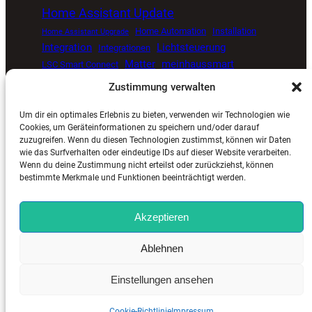
Home Assistant Update
Home Automation
Installation
Home Assistant Upgrade
Integration
Lichtsteuerung
Integrationen
Matter
meinhaussmart
LSC Smart Connect
Müllkalender
Proxmox
open source smart home
Zustimmung verwalten
Smart Home
Senvolon Präsenzmelder
Um dir ein optimales Erlebnis zu bieten, verwenden wir Technologien wie
Smart Home Automatisierung
Smart Home Blog
Cookies, um Geräteinformationen zu speichern und/oder darauf
zuzugreifen. Wenn du diesen Technologien zustimmst, können wir Daten
Smart Home Update
Sprachsteuerung
Timer
wie das Surfverhalten oder eindeutige IDs auf dieser Website verarbeiten.
Tuya
ViCare
Viessmann
Zigbee
Wetterdaten
Wenn du deine Zustimmung nicht erteilst oder zurückziehst, können
bestimmte Merkmale und Funktionen beeinträchtigt werden.
Akzeptieren
MeinHausSmart.de
©
2025. Alle Rechte vorbehalten. |
Ablehnen
Impressum
–
Kontakt
–
Cookie-Richtlinie (EU)
–
Datenschutzerklärung (EU)
Einstellungen ansehen
Cookie-Richtlinie
Impressum