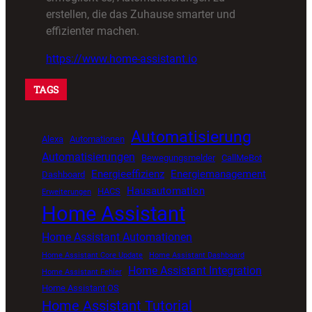
erstellen, die das Zuhause smarter und
effizienter machen.
https://www.home-assistant.io
TAGS
Automatisierung
Alexa
Automationen
Automatisierungen
Bewegungsmelder
CallMeBot
Energieeffizienz
Energiemanagement
Dashboard
Hausautomation
HACS
Erweiterungen
Home Assistant
Home Assistant Automationen
Home Assistant Core Update
Home Assistant Dashboard
Home Assistant Integration
Home Assistant Fehler
Home Assistant OS
Home Assistant Tutorial