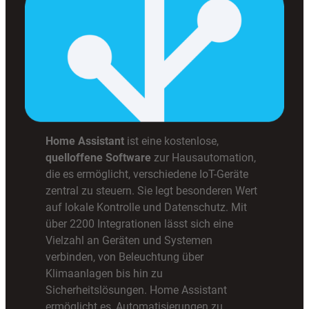
Home Assistant
ist eine kostenlose,
quelloffene Software
zur Hausautomation,
die es ermöglicht, verschiedene IoT-Geräte
zentral zu steuern. Sie legt besonderen Wert
auf lokale Kontrolle und Datenschutz. Mit
über 2200 Integrationen lässt sich eine
Vielzahl an Geräten und Systemen
verbinden, von Beleuchtung über
Klimaanlagen bis hin zu
Sicherheitslösungen. Home Assistant
ermöglicht es, Automatisierungen zu