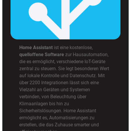
Home Assistant
ist eine kostenlose,
quelloffene Software
zur Hausautomation,
die es ermöglicht, verschiedene IoT-Geräte
zentral zu steuern. Sie legt besonderen Wert
auf lokale Kontrolle und Datenschutz. Mit
über 2200 Integrationen lässt sich eine
Vielzahl an Geräten und Systemen
verbinden, von Beleuchtung über
Klimaanlagen bis hin zu
Sicherheitslösungen. Home Assistant
ermöglicht es, Automatisierungen zu
erstellen, die das Zuhause smarter und