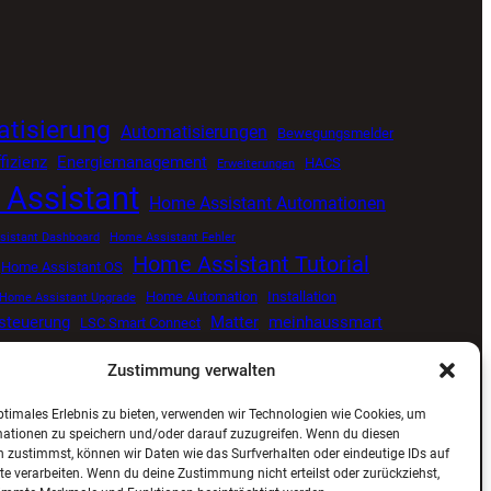
tisierung
Automatisierungen
Bewegungsmelder
fizienz
Energiemanagement
HACS
Erweiterungen
Assistant
Home Assistant Automationen
istant Dashboard
Home Assistant Fehler
Home Assistant Tutorial
Home Assistant OS
Home Automation
Installation
Home Assistant Upgrade
tsteuerung
Matter
meinhaussmart
LSC Smart Connect
Smart Home
Proxmox
Senvolon Präsenzmelder
me
Zustimmung verwalten
ng
Smart Home Update
Smart Home Blog
ptimales Erlebnis zu bieten, verwenden wir Technologien wie Cookies, um
ViCare
Viessmann
Zigbee
Wetterdaten
mationen zu speichern und/oder darauf zuzugreifen. Wenn du diesen
 zustimmst, können wir Daten wie das Surfverhalten oder eindeutige IDs auf
te verarbeiten. Wenn du deine Zustimmung nicht erteilst oder zurückziehst,