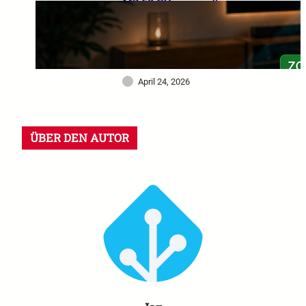
MZ 60 GHz im großen
Praxistest: Warum dieser
Sensor mein Smart Home
deutlich intelligenter
gemacht hat
April 24, 2026
ÜBER DEN AUTOR