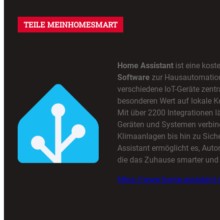
TEILE MEINHOMESMART
Home Assistant
ist eine kost
Software
zur Hausautomation,
verschiedene IoT-Geräte zentra
besonderen Wert auf lokale K
Mit über 2200 Integrationen lä
Geräten und Systemen verbin
Klimaanlagen bis hin zu Sic
Assistant ermöglicht es, Auto
die das Zuhause smarter und 
https://www.home-assistant.