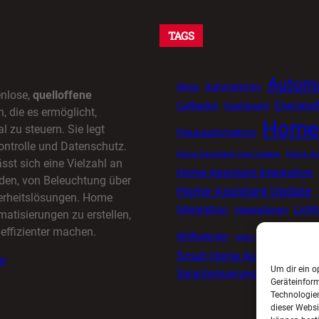
TAGS
Automa
Alexa
Automationen
enlose,
quelloffene
Energieef
CallMeBot
Dashboard
 die es ermöglicht,
Home 
l zu steuern. Sie legt
Hausautomation
ontrolle und Datenschutz.
Home Assistant Core Update
Home Ass
sst sich eine Vielzahl an
Home Assistant Integration
den, von Beleuchtung über
Home Assistant Update
herheitslösungen. Home
Integration
Lich
Integrationen
matisierungen zu erstellen,
effizienter machen.
Müllkalender
open source smart ho
Smart Home Automatisieru
io
Um dir ein o
Sprachsteuerung
Tuya
Timer
Geräteinfor
Technologien
dieser Websi