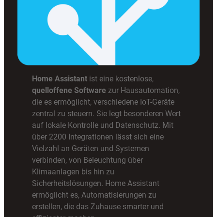
Home Assistant
ist eine kostenlose,
quelloffene Software
zur Hausautomation,
die es ermöglicht, verschiedene IoT-Geräte
zentral zu steuern. Sie legt besonderen Wert
auf lokale Kontrolle und Datenschutz. Mit
über 2200 Integrationen lässt sich eine
Vielzahl an Geräten und Systemen
verbinden, von Beleuchtung über
Klimaanlagen bis hin zu
Sicherheitslösungen. Home Assistant
ermöglicht es, Automatisierungen zu
erstellen, die das Zuhause smarter und