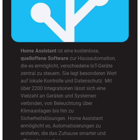
Home Assistant
ist eine kostenlose,
quelloffene Software
zur Hausautomation,
die es ermöglicht, verschiedene IoT-Geräte
zentral zu steuern. Sie legt besonderen Wert
auf lokale Kontrolle und Datenschutz. Mit
über 2200 Integrationen lässt sich eine
Vielzahl an Geräten und Systemen
verbinden, von Beleuchtung über
Klimaanlagen bis hin zu
Sicherheitslösungen. Home Assistant
ermöglicht es, Automatisierungen zu
erstellen, die das Zuhause smarter und