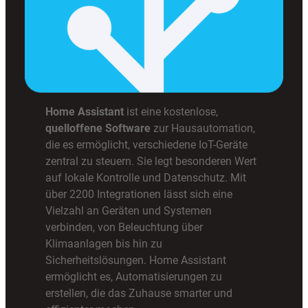
Home Assistant
ist eine kostenlose,
quelloffene Software
zur Hausautomation,
die es ermöglicht, verschiedene IoT-Geräte
zentral zu steuern. Sie legt besonderen Wert
auf lokale Kontrolle und Datenschutz. Mit
über 2200 Integrationen lässt sich eine
Vielzahl an Geräten und Systemen
verbinden, von Beleuchtung über
Klimaanlagen bis hin zu
Sicherheitslösungen. Home Assistant
ermöglicht es, Automatisierungen zu
erstellen, die das Zuhause smarter und