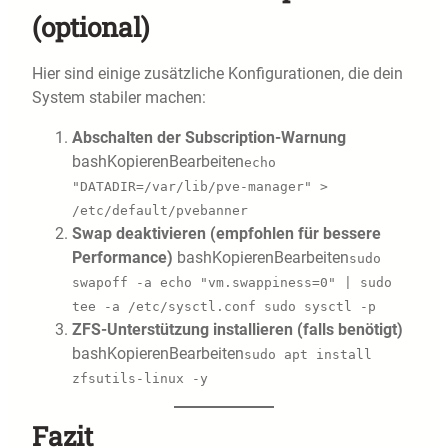
(optional)
Hier sind einige zusätzliche Konfigurationen, die dein
System stabiler machen:
Abschalten der Subscription-Warnung
bashKopierenBearbeiten
echo
"DATADIR=/var/lib/pve-manager" >
/etc/default/pvebanner
Swap deaktivieren (empfohlen für bessere
Performance)
bashKopierenBearbeiten
sudo
swapoff -a echo "vm.swappiness=0" | sudo
tee -a /etc/sysctl.conf sudo sysctl -p
ZFS-Unterstützung installieren (falls benötigt)
bashKopierenBearbeiten
sudo apt install
zfsutils-linux -y
Fazit