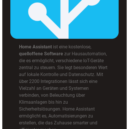
Home Assistant
ist eine kostenlose,
quelloffene Software
zur Hausautomation,
die es ermöglicht, verschiedene IoT-Geräte
zentral zu steuern. Sie legt besonderen Wert
auf lokale Kontrolle und Datenschutz. Mit
über 2200 Integrationen lässt sich eine
Vielzahl an Geräten und Systemen
verbinden, von Beleuchtung über
Klimaanlagen bis hin zu
Sicherheitslösungen. Home Assistant
ermöglicht es, Automatisierungen zu
erstellen, die das Zuhause smarter und