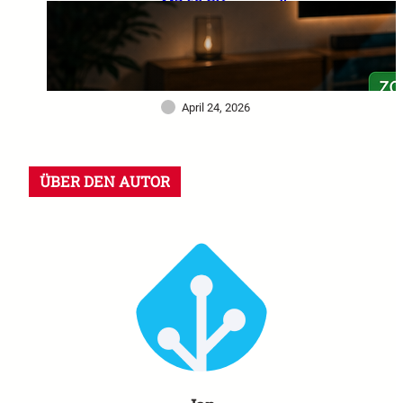
MZ 60 GHz im großen
Praxistest: Warum dieser
Sensor mein Smart Home
deutlich intelligenter
gemacht hat
April 24, 2026
ÜBER DEN AUTOR