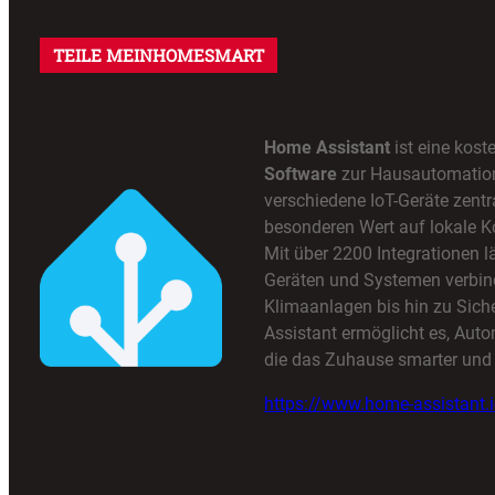
TEILE MEINHOMESMART
Home Assistant
ist eine kost
Software
zur Hausautomation,
verschiedene IoT-Geräte zentra
besonderen Wert auf lokale K
Mit über 2200 Integrationen lä
Geräten und Systemen verbin
Klimaanlagen bis hin zu Sic
Assistant ermöglicht es, Auto
die das Zuhause smarter und 
https://www.home-assistant.