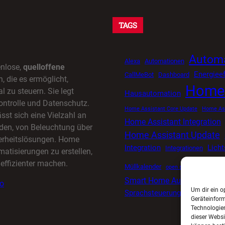
TAGS
Automa
Alexa
Automationen
enlose,
quelloffene
Energieef
CallMeBot
Dashboard
 die es ermöglicht,
Home 
l zu steuern. Sie legt
Hausautomation
ontrolle und Datenschutz.
Home Assistant Core Update
Home Ass
sst sich eine Vielzahl an
Home Assistant Integration
den, von Beleuchtung über
Home Assistant Update
herheitslösungen. Home
Integration
Lich
Integrationen
matisierungen zu erstellen,
effizienter machen.
Müllkalender
open source smart ho
Smart Home Automatisieru
io
Um dir ein o
Sprachsteuerung
Tuya
Timer
Geräteinfor
Technologien
dieser Websi