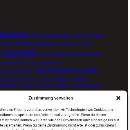
tisierung
Automatisierungen
Bewegungsmelder
fizienz
Energiemanagement
HACS
Erweiterungen
Assistant
Home Assistant Automationen
istant Dashboard
Home Assistant Fehler
Home Assistant Tutorial
Home Assistant OS
Home Automation
Installation
Home Assistant Upgrade
tsteuerung
Matter
meinhaussmart
LSC Smart Connect
Smart Home
Proxmox
Senvolon Präsenzmelder
me
Zustimmung verwalten
ng
Smart Home Update
Smart Home Blog
ptimales Erlebnis zu bieten, verwenden wir Technologien wie Cookies, um
ViCare
Viessmann
Zigbee
Wetterdaten
mationen zu speichern und/oder darauf zuzugreifen. Wenn du diesen
 zustimmst, können wir Daten wie das Surfverhalten oder eindeutige IDs auf
te verarbeiten. Wenn du deine Zustimmung nicht erteilst oder zurückziehst,