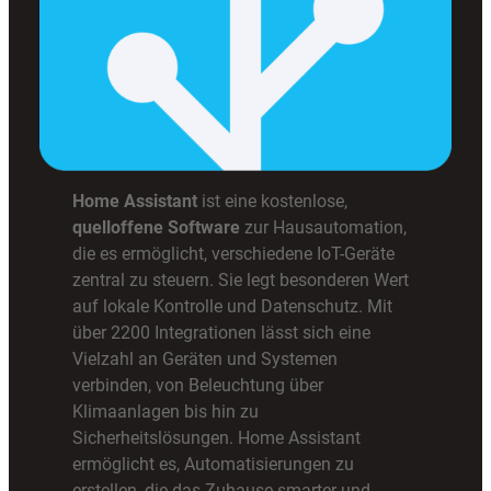
Home Assistant
ist eine kostenlose,
quelloffene Software
zur Hausautomation,
die es ermöglicht, verschiedene IoT-Geräte
zentral zu steuern. Sie legt besonderen Wert
auf lokale Kontrolle und Datenschutz. Mit
über 2200 Integrationen lässt sich eine
Vielzahl an Geräten und Systemen
verbinden, von Beleuchtung über
Klimaanlagen bis hin zu
Sicherheitslösungen. Home Assistant
ermöglicht es, Automatisierungen zu
erstellen, die das Zuhause smarter und