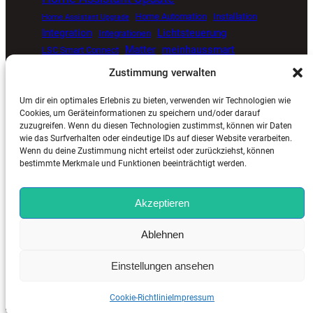
Home Automation
Installation
Home Assistant Upgrade
Integration
Lichtsteuerung
Integrationen
Matter
meinhaussmart
LSC Smart Connect
Müllkalender
Proxmox
open source smart home
Zustimmung verwalten
Smart Home
Senvolon Präsenzmelder
Um dir ein optimales Erlebnis zu bieten, verwenden wir Technologien wie
Smart Home Automatisierung
Smart Home Blog
Cookies, um Geräteinformationen zu speichern und/oder darauf
zuzugreifen. Wenn du diesen Technologien zustimmst, können wir Daten
Smart Home Update
Sprachsteuerung
Timer
wie das Surfverhalten oder eindeutige IDs auf dieser Website verarbeiten.
Tuya
ViCare
Viessmann
Zigbee
Wetterdaten
Wenn du deine Zustimmung nicht erteilst oder zurückziehst, können
bestimmte Merkmale und Funktionen beeinträchtigt werden.
Akzeptieren
MeinHausSmart.de
©
2025. Alle Rechte vorbehalten. |
Ablehnen
Impressum
–
Kontakt
–
Cookie-Richtlinie (EU)
–
Datenschutzerklärung (EU)
Einstellungen ansehen
Cookie-Richtlinie
Impressum