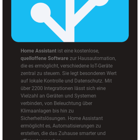
Home Assistant
ist eine kostenlose,
quelloffene Software
zur Hausautomation,
die es ermöglicht, verschiedene IoT-Geräte
zentral zu steuern. Sie legt besonderen Wert
auf lokale Kontrolle und Datenschutz. Mit
über 2200 Integrationen lässt sich eine
Vielzahl an Geräten und Systemen
verbinden, von Beleuchtung über
Klimaanlagen bis hin zu
Sicherheitslösungen. Home Assistant
ermöglicht es, Automatisierungen zu
erstellen, die das Zuhause smarter und