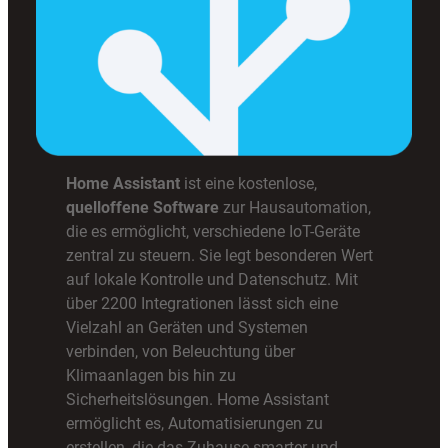
Home Assistant
ist eine kostenlose,
quelloffene Software
zur Hausautomation,
die es ermöglicht, verschiedene IoT-Geräte
zentral zu steuern. Sie legt besonderen Wert
auf lokale Kontrolle und Datenschutz. Mit
über 2200 Integrationen lässt sich eine
Vielzahl an Geräten und Systemen
verbinden, von Beleuchtung über
Klimaanlagen bis hin zu
Sicherheitslösungen. Home Assistant
ermöglicht es, Automatisierungen zu
erstellen, die das Zuhause smarter und