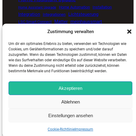
Home Automation
Installation
Home Assistant Upgrade
Integration
Lichtsteuerung
Integrationen
Matter
meinhaussmart
LSC Smart Connect
Müllkalender
Proxmox
open source smart home
Zustimmung verwalten
Smart Home
Senvolon Präsenzmelder
Um dir ein optimales Erlebnis zu bieten, verwenden wir Technologien wie
Smart Home Automatisierung
Smart Home Blog
Cookies, um Geräteinformationen zu speichern und/oder darauf
zuzugreifen. Wenn du diesen Technologien zustimmst, können wir Daten
Smart Home Update
Sprachsteuerung
Timer
wie das Surfverhalten oder eindeutige IDs auf dieser Website verarbeiten.
Tuya
ViCare
Viessmann
Zigbee
Wetterdaten
Wenn du deine Zustimmung nicht erteilst oder zurückziehst, können
bestimmte Merkmale und Funktionen beeinträchtigt werden.
Akzeptieren
MeinHausSmart.de
©
2025. Alle Rechte vorbehalten. |
Ablehnen
Impressum
–
Kontakt
–
Cookie-Richtlinie (EU)
–
Datenschutzerklärung (EU)
Einstellungen ansehen
Cookie-Richtlinie
Impressum