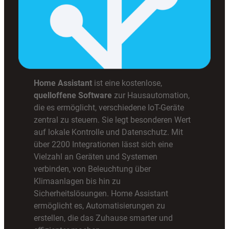
Home Assistant
ist eine kostenlose,
quelloffene Software
zur Hausautomation,
die es ermöglicht, verschiedene IoT-Geräte
zentral zu steuern. Sie legt besonderen Wert
auf lokale Kontrolle und Datenschutz. Mit
über 2200 Integrationen lässt sich eine
Vielzahl an Geräten und Systemen
verbinden, von Beleuchtung über
Klimaanlagen bis hin zu
Sicherheitslösungen. Home Assistant
ermöglicht es, Automatisierungen zu
erstellen, die das Zuhause smarter und